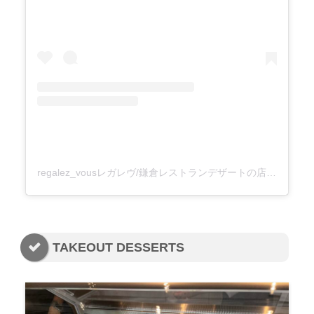
regalez_vousレガレヴ/鎌倉レストランデザートの店(@regalez_vous_kamakura)がシェアした投稿
TAKEOUT DESSERTS